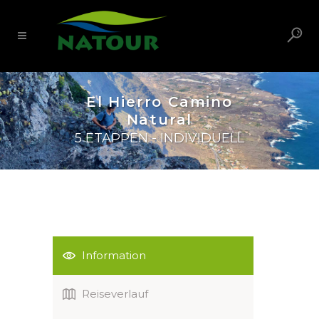
El Hierro Camino
Natural
5 ETAPPEN - INDIVIDUELL
Information
Reiseverlauf