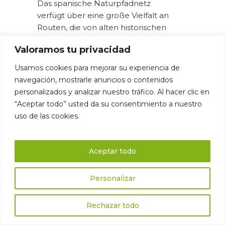
Das spanische Naturpfadnetz
verfügt über eine große Vielfalt an
Routen, die von alten historischen
Pfaden bis hin zu Küstenrouten und
Valoramos tu privacidad
Bergpfaden reichen. Jeder dieser
Wege bietet ein einzigartiges
Usamos cookies para mejorar su experiencia de
Erlebnis mit beeindruckenden
navegación, mostrarle anuncios o contenidos
Landschaften, einheimischer Flora
personalizados y analizar nuestro tráfico. Al hacer clic en
und Fauna sowie
“Aceptar todo” usted da su consentimiento a nuestro
Sehenswürdigkeiten von kulturellem
uso de las cookies.
Interesse entlang der Route.
Aceptar todo
Zu den bemerkenswertesten
Naturpfaden Spaniens gehören:
Personalizar
Vía Verde de la Sierra (Andalusien):
Rechazar todo
Dieser Naturpfad folgt der alten
Bahnstrecke, die die Städte Puerto