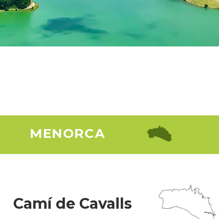
▸ Incluye
MENORCA
Camí de Cavalls