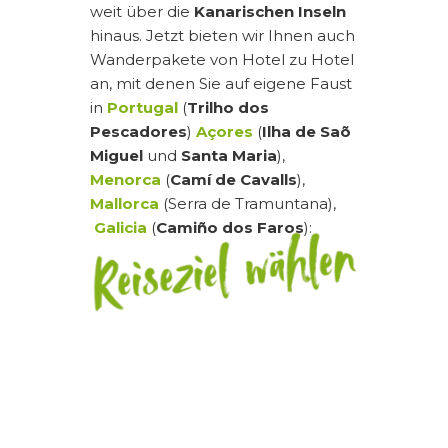
weit über die
Kanarischen Inseln
hinaus. Jetzt bieten wir Ihnen auch
Wanderpakete von Hotel zu Hotel
an, mit denen Sie auf eigene Faust
in
Portugal
(
Trilho dos
Pescadores
)
Açores
(
Ilha de Saõ
Miguel
und
Santa Maria
),
Menorca
(
Camí de Cavalls
),
Mallorca
(Serra de Tramuntana),
Galicia
(
Camiño dos Faros
):