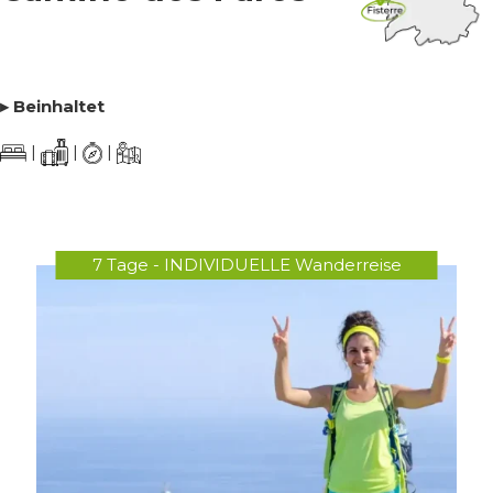
▸ Beinhaltet
|
|
|
7 Tage - INDIVIDUELLE Wanderreise