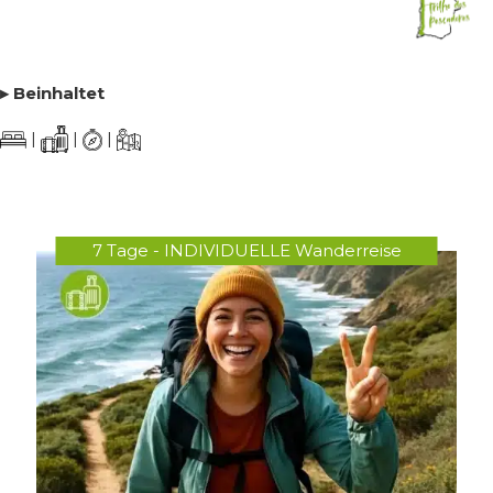
▸ Beinhaltet
|
|
|
7 Tage - INDIVIDUELLE Wanderreise