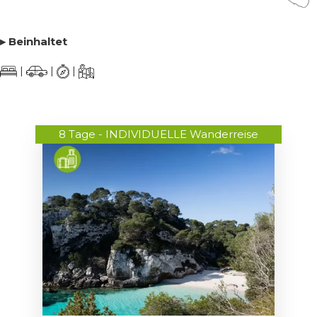
▸ Beinhaltet
|
|
|
8 Tage - INDIVIDUELLE Wanderreise