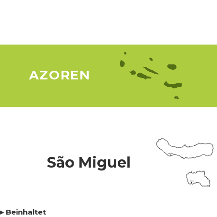
▸ Incluye
AZOREN
São Miguel
▸ Beinhaltet