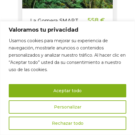
558 €
La Gomera SMART
Valoramos tu privacidad
Kurzwanderreise | Unterkunft
Usamos cookies para mejorar su experiencia de
mit Frühstück | Gepäcktransfer |
navegación, mostrarle anuncios o contenidos
GPS-Navigation und…
personalizados y analizar nuestro tráfico. Al hacer clic en
“Aceptar todo” usted da su consentimiento a nuestro
uso de las cookies.
5 Tage
La Gomera
Aceptar todo
Personalizar
Rechazar todo