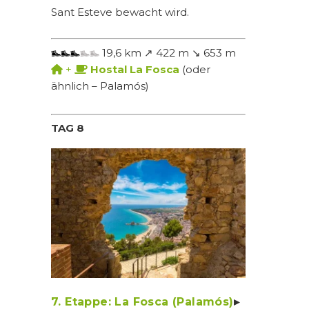
Sant Esteve bewacht wird.
19,6 km ↗ 422 m ↘ 653 m
+
Hostal La Fosca
(oder
ähnlich – Palamós)
TAG 8
7. Etappe: La Fosca (Palamós)
▸