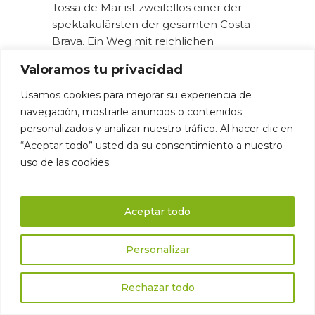
Tossa de Mar ist zweifellos einer der
spektakulärsten der gesamten Costa
Brava. Ein Weg mit reichlichen
Höhenunterschieden und
Valoramos tu privacidad
schwindelerregenden Klippen
zwischen Pinienwäldern, die fast das
Usamos cookies para mejorar su experiencia de
Meer berühren.
navegación, mostrarle anuncios o contenidos
personalizados y analizar nuestro tráfico. Al hacer clic en
“Aceptar todo” usted da su consentimiento a nuestro
uso de las cookies.
Jeder Schritt wird belohnt und
schenkt Ihnen unglaubliche
Ausblicke. Sie werden versteckte
Aceptar todo
Buchten entdecken, die wie aus
einer Postkarte aussehen, wie
Cala
Personalizar
Bona
oder Cala Pola, ideal, um in
ihren kristallklaren türkisfarbenen
Rechazar todo
Gewässern mit Schnorchelbrille ein
gutes Bad zu nehmen.