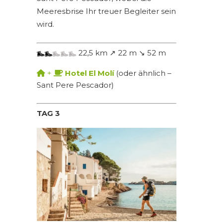
Meeresbrise Ihr treuer Begleiter sein
wird.
22,5 km ↗ 22 m ↘ 52 m
+
Hotel El Molí
(oder ähnlich –
Sant Pere Pescador)
TAG 3