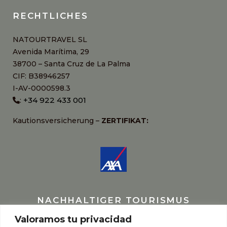
RECHTLICHES
NATOURTRAVEL SL
Avenida Marítima, 29
38700 – Santa Cruz de La Palma
CIF: B38946257
I-AV-0000598.3
+34 922 433 001
:
Kautionsversicherung –
ZERTIFIKAT:
NACHHALTIGER TOURISMUS
Valoramos tu privacidad