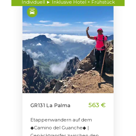
Individuell ► Inklusive Hotel + Frühstück
563 €
GR131 La Palma
Etappenwandern auf dem
◆Camino del Guanche◆ |
Gepäcktransfer zwischen den…