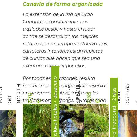
Canaria de forma organizada
La extensión de la isla de Gran
Canaria es considerable. Los
traslados desde y hasta el lugar
donde se desarrollan las mejores
rutas requiere tiempo y esfuerzo. Las
carreteras interiores están repletas
de curvas que hacen que sea una
aventura conducir por ellas.
Por todas estas razones, resulta
autoguiado ► incluye hoteles + desayuno
L
muchísimo más confortable reservar
H
a
a
a
8 días - Send. Independ. - 2 islas
un programa autoguiado con los
r
a
n
n
a
r
l
m
6
9
8
6
7
0
l
O
O
traslados organizados.
Evitarás todo
L
a
P
a
l
m
S
P
E
C
I
A
€
€
+