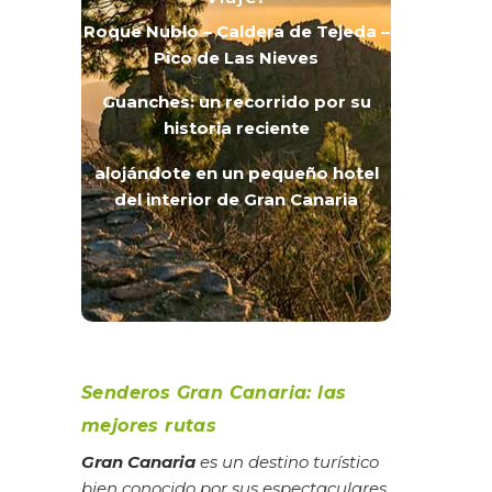
Roque Nublo – Caldera de Tejeda –
Pico de Las Nieves
Guanches: un recorrido por su
historia reciente
alojándote en un pequeño hotel
del interior de Gran Canaria
Senderos Gran Canaria: las
mejores rutas
Gran Canaria
es un destino turístico
bien conocido por sus espectaculares