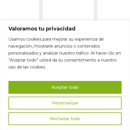
Valoramos tu privacidad
Usamos cookies para mejorar su experiencia de
navegación, mostrarle anuncios o contenidos
Al enviar este formulario,
personalizados y analizar nuestro tráfico. Al hacer clic en
confirmas haber leído y
“Aceptar todo” usted da su consentimiento a nuestro
comprendido nuestra
Política de
uso de las cookies.
privacidad - Términos y
Condiciones
, aceptando el uso
Aceptar todo
que hacemos de tu información.
Personalizar
Rechazar todo