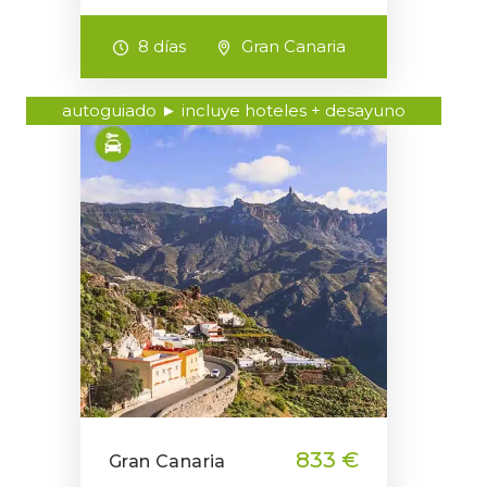
8 días
Gran Canaria
autoguiado ► incluye hoteles + desayuno
833 €
Gran Canaria