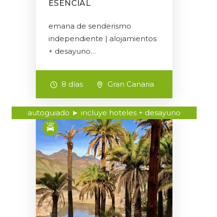
ESENCIAL
emana de senderismo
independiente | alojamientos
+ desayuno…
8 días
Gran Canaria
autoguiado ► incluye hoteles + desayuno