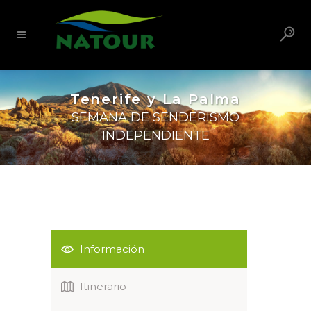
Tenerife y La Palma
SEMANA DE SENDERISMO
INDEPENDIENTE
Información
Itinerario