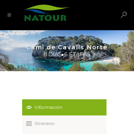
Cami de Cavalls Norte
8 DÍAS▸6 ETAPAS
Información
Itinerario