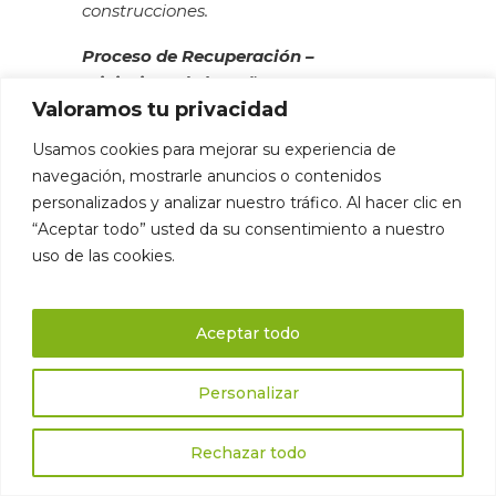
construcciones.
Proceso de Recuperación –
Iniciativas de los Años 90
Valoramos tu privacidad
Usamos cookies para mejorar su experiencia de
navegación, mostrarle anuncios o contenidos
personalizados y analizar nuestro tráfico. Al hacer clic en
“Aceptar todo” usted da su consentimiento a nuestro
uso de las cookies.
Aceptar todo
La recuperación del Cami de Cavalls
norte comenzó en serio en la década
de 1990, impulsada por la creciente
Personalizar
conciencia medioambiental y el
interés en el turismo sostenible.
Rechazar todo
Movilización Ciudadana y Política
: