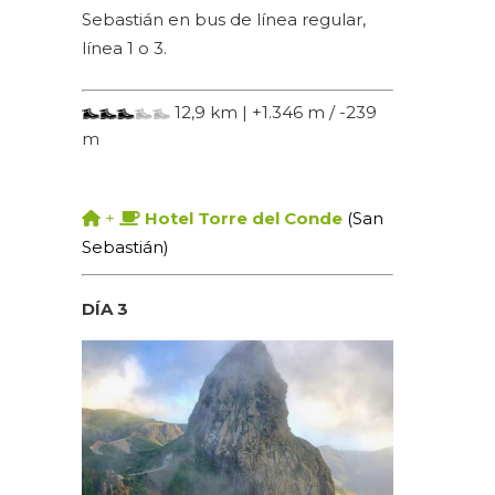
Sebastián en bus de línea regular,
línea 1 o 3.
12,9 km | +1.346 m / -239
m
+
Hotel Torre del Conde
(San
Sebastián)
DÍA 3