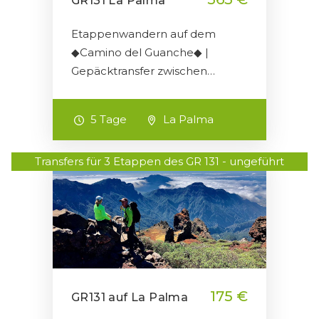
GR131 La Palma
Etappenwandern auf dem
◆Camino del Guanche◆ |
Gepäcktransfer zwischen…
5 Tage
La Palma
Transfers für 3 Etappen des GR 131 - ungeführt
175 €
GR131 auf La Palma