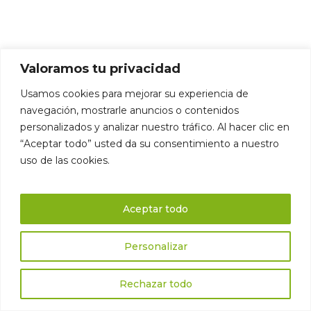
Valoramos tu privacidad
Das könnte dich auch
Usamos cookies para mejorar su experiencia de
interessieren:
navegación, mostrarle anuncios o contenidos
personalizados y analizar nuestro tráfico. Al hacer clic en
“Aceptar todo” usted da su consentimiento a nuestro
uso de las cookies.
▸
Sierra de
Aceptar todo
Tramuntana GR 221
Personalizar
86,2 km ·
6 Etappen ·
8 Tage
Rechazar todo