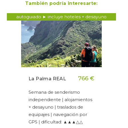
También podría interesarte:
autoguiado ► incluye hoteles + desayuno
766 €
La Palma REAL
Semana de senderismo
independiente | alojamientos
+ desayuno | traslados de
equipajes | navegación por
GPS | dificultad: ▲▲▲△△