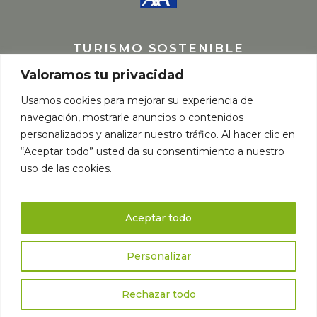
TURISMO SOSTENIBLE
Valoramos tu privacidad
Usamos cookies para mejorar su experiencia de
navegación, mostrarle anuncios o contenidos
personalizados y analizar nuestro tráfico. Al hacer clic en
“Aceptar todo” usted da su consentimiento a nuestro
uso de las cookies.
Aceptar todo
Personalizar
© Copyright elaborado por
Fernando Spiluttini
Natourtravel
Rechazar todo
SL – CIF B38946257 | Licencia nº: I-AV-0000598.3