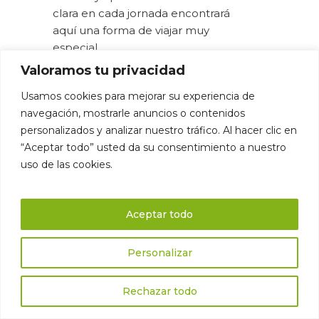
clara en cada jornada encontrará
aquí una forma de viajar muy
especial.
Valoramos tu privacidad
La Gomera no es una ruta que se
Usamos cookies para mejorar su experiencia de
tacha sin más. Funciona mejor
navegación, mostrarle anuncios o contenidos
cuando se le da tiempo. Tiempo
personalizados y analizar nuestro tráfico. Al hacer clic en
para un segundo desayuno en el
“Aceptar todo” usted da su consentimiento a nuestro
pueblo de montaña, para una
uso de las cookies.
pausa sobre los barrancos, para la
mirada atrás hacia un camino que
a la luz de la tarde tiene un
Aceptar todo
aspecto completamente distinto
al de la mañana.
Personalizar
Si buscas un viaje de senderismo
Rechazar todo
que combine naturaleza, paisaje