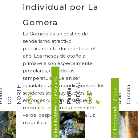
individual por La
Gomera
La Gomera es un destino de
senderismo atractivo
prácticamente durante todo el
año. Los meses de otoño a
primavera son especialmente
populares, cuando las
temperaturas suelen ser
autoguiado ► incluye hoteles + desayuno
L
agradables y las condiciones en los
H
a
a
a
8 días - Send. Independ. - 2 islas
senderos son muy buenas. Es
r
a
n
n
a
r
l
m
6
9
8
6
7
0
l
O
O
entonces cuando la isla suele
L
a
P
a
l
m
S
P
E
C
I
A
€
€
+
mostrar su cara más caminable:
verde, despejada y con una luz
magnífica.