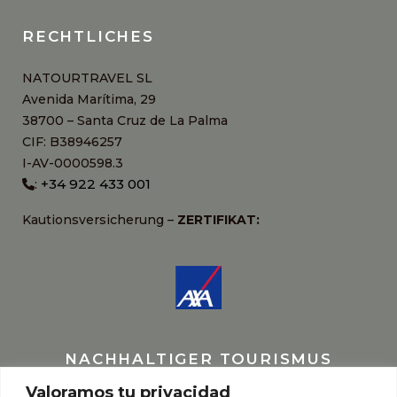
RECHTLICHES
NATOURTRAVEL SL
Avenida Marítima, 29
38700 – Santa Cruz de La Palma
CIF: B38946257
I-AV-0000598.3
+34 922 433 001
:
Kautionsversicherung –
ZERTIFIKAT:
NACHHALTIGER TOURISMUS
Valoramos tu privacidad