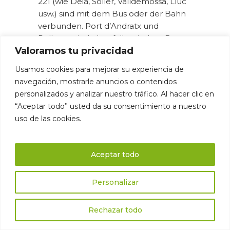
221 (wie Deià, Sóller, Valldemossa, Lluc
usw.) sind mit dem Bus oder der Bahn
verbunden. Port d’Andratx und
Pollença sind ebenfalls mit dem Bus
Valoramos tu privacidad
verbunden, obwohl die Fahrpläne
außerhalb der Hochsaison
Usamos cookies para mejorar su experiencia de
eingeschränkt sind.
navegación, mostrarle anuncios o contenidos
personalizados y analizar nuestro tráfico. Al hacer clic en
“Aceptar todo” usted da su consentimiento a nuestro
Kann sie in Etappen oder nur
uso de las cookies.
vollständig durchgeführt werden?
Die Wanderung kann sehr gut in
Etappen durchgeführt werden. Viele
Aceptar todo
Menschen entscheiden sich dafür,
einen oder zwei Tage zu wandern und
Personalizar
dann zurückzukehren, oder sie
machen die gesamte Wanderung in
Rechazar todo
mehreren Etappen im Laufe des
Jahres.