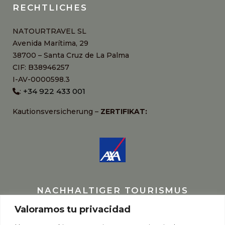
RECHTLICHES
NATOURTRAVEL SL
Avenida Marítima, 29
38700 – Santa Cruz de La Palma
CIF: B38946257
I-AV-0000598.3
+34 922 433 001
:
Kautionsversicherung –
ZERTIFIKAT:
NACHHALTIGER TOURISMUS
Valoramos tu privacidad