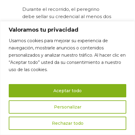
Durante el recorrido, el peregrino
debe sellar su credencial al menos dos
veces al día en los últimos 100 km si se
Valoramos tu privacidad
hace a pie o a caballo, o en los últimos
200 km si se hace en bicicleta. Estos
Usamos cookies para mejorar su experiencia de
sellos pueden obtenerse en albergues,
navegación, mostrarle anuncios o contenidos
iglesias, ayuntamientos, bares,
personalizados y analizar nuestro tráfico. Al hacer clic en
restaurantes y otros establecimientos a
“Aceptar todo” usted da su consentimiento a nuestro
lo largo del Camino que dispongan de
uso de las cookies.
sello propio.
Aceptar todo
La Compostela, por su parte, es el
certificado que acredita haber
Personalizar
completado la peregrinación a
Santiago. Este documento, emitido por
el Cabildo de la Catedral de Santiago,
Rechazar todo
tiene sus orígenes en la Edad Media,