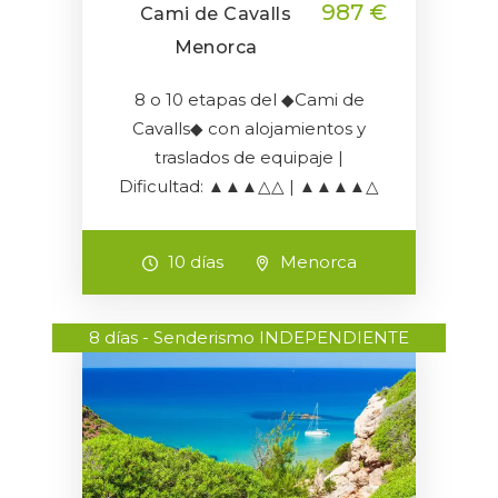
987 €
Cami de Cavalls
Menorca
8 o 10 etapas del ◆Cami de
Cavalls◆ con alojamientos y
traslados de equipaje |
Dificultad: ▲▲▲△△ | ▲▲▲▲△
10 días
Menorca
8 días - Senderismo INDEPENDIENTE