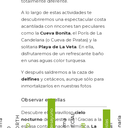
totalmente diferente.
A lo largo de estas actividades te
descubriremos una espectacular costa
acantilada con rincones tan peculiares
como la
Cueva Bonita
, el Porís de La
Candelaria (o Cueva de Piratas) y la
solitaria
Playa de La Veta
. En ella,
disfrutaremos de un refrescante baño
en unas aguas color turquesa.
Y después saldremos a la caza de
delfines
y cetáceos, aunque sólo para
inmortalizarlos en nuestras fotos
Observar estrellas
Descubre el maravilloso
cielo
L
H
a
nocturno
de nuestra isla ! Gracias a la
a
a
escasa contaminación lumínica,
La