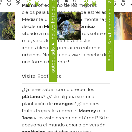
autoguiado ► incluye hoteles + desayuno
8 días - Send. Independ. - 2 islas
r
a
n
n
a
r
l
m
6
9
8
6
7
0
l
O
O
L
a
P
a
l
m
S
P
E
C
I
A
€
€
Palma
ofrece uno de los mejores
+
cielos para la observación de estrellas.
Mediante un telescopio de montaña y
desde un
Mirador Astronómico
situado a más de 1000 metros sobre el
mar, verás fenómenos celestes
imposibles de apreciar en entornos
urbanos. No lo dudes, vive la noche de
una forma diferente !
Visita Ecofincas
¿Quieres saber como crecen los
plátanos
? ¿Viste alguna vez una
plantación de
mangos
? ¿Conoces
frutas tropicales como el
Mamey
o la
Jaca
y las viste crecer en el árbol? Si te
apasiona el mundo agrario en versión
ecológica
, no dudes en visitar y