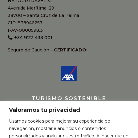
NATOURTRAVEL SL
Avenida Marítima, 29
38700 – Santa Cruz de La Palma
CIF: B38946257
I-AV-0000598.3
+34 922 433 001
:
Seguro de Caución –
CERTIFICADO:
TURISMO SOSTENIBLE
Valoramos tu privacidad
Usamos cookies para mejorar su experiencia de
navegación, mostrarle anuncios o contenidos
personalizados y analizar nuestro tráfico. Al hacer clic en