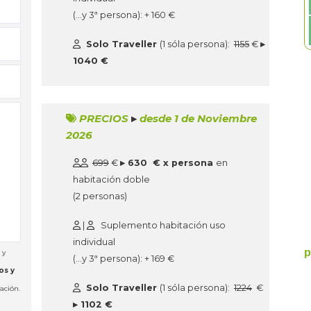
(…y 3ª persona): + 160 €
Solo Traveller
(1 sóla persona):
1155
€
▸
1040 €
PRECIOS
▸
desde 1 de Noviembre
2026
699
€
▸ 630 € x persona
en
habitación doble
(2 personas)
|
Suplemento habitación uso
individual
 y
(…y 3ª persona): + 169 €
os y
Solo Traveller
(1 sóla persona):
1224
€
ación.
▸ 1102 €