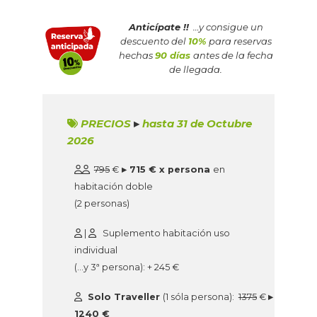
Anticípate !!
…y consigue un
descuento del
10%
para reservas
hechas
90 días
antes de la fecha
de llegada.
PRECIOS
▸
hasta 31 de Octubre
2026
795
€
▸ 715 € x persona
en
habitación doble
(2 personas)
|
Suplemento habitación uso
individual
(…y 3ª persona): + 245 €
Solo Traveller
(1 sóla persona):
1375
€
▸
1240 €