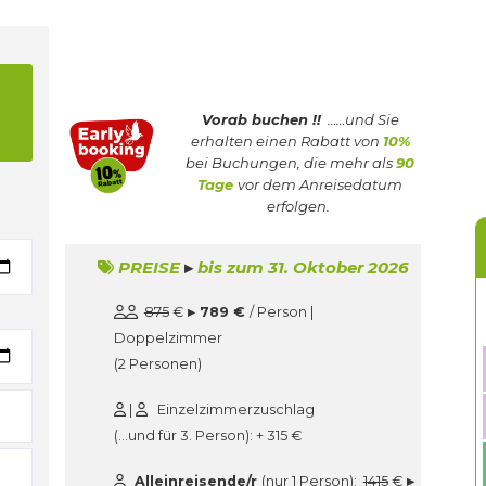
Vorab buchen !!
……und Sie
erhalten einen Rabatt von
10%
bei Buchungen, die mehr als
90
Tage
vor dem Anreisedatum
erfolgen.
PREISE
▸
bis zum 31. Oktober 2026
875
€
▸ 789 €
/ Person |
Doppelzimmer
(2 Personen)
|
Einzelzimmerzuschlag
(…und für 3. Person): + 315 €
Alleinreisende/r
(nur 1 Person):
1415
€
▸