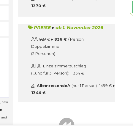
1270 €
PREISE
▸
ab 1. November 2026
927
€
▸ 836 €
/ Person |
Doppelzimmer
(2 Personen)
|
Einzelzimmerzuschlag
(…und für 3. Person): + 334 €
Alleinreisende/r
(nur 1 Person):
1499
€
▸
1346 €
 dass
en
n und